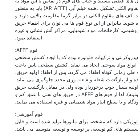
 های قطبی نیستند و حباب های فوم در تماس با این مواد به
سرعت تخریب می شوند. بنابراین فوم های مقاوم الکلی تشکیل دهنده فیلم آبی (AR-AFFF) باید به منظور
. کف های مقاوم الکلی در برابر گرما مقاومت بالایی دارند و
 شوند. بنابراین از این نوع فوم ها می توان برای اطفاء حریق
روشیمی، کارخانجات مواد شیمیایی، مراکز آتش نشانی و غیره
استفاده نمود.
فوم AFFF:
یمیایی هیدروکربنی و ترکیبات فلوئوره بوده که با ایجاد کشش سطحی
ح انواع مواد سوختی ایجاد می نماید. کشش سطحی پایین باعث
طی زمانی کوتاه اطفاء می گردد. پس از اطفاء اولیه حریق،
و از بازگشت شعله و شعله وری مجدد جلوگیری می نماید.
اطفاء اولیه بسیار خوب برخوردار بوده ولی در مقابل بازگشت حریق
ضعیف می باشند (در مقایسه با فوم های پروتینه). لذا از فوم های AFFF در حریق های نفتی با عمق کم و
گاه و یا سطح انبار مواد شیمیایی و غیره استفاده می نمایند.
فوم آموزشی:
ولوژیکی دارد که مشخصا برای مانورها تولید شده است و قابل
 سیستم های کم توسعه، پر توسعه و توسعه متوسط می باشد.