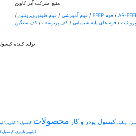
منبع: شركت آذر كاوين
/
فوم FFFP
/
فوم آموزشی
/
فوم فلوئوروپروتئین
/
روتئینه
/
فوم های پایه شیمیایی
/
کف پرتوسعه
/
کف سنگین
تولید کننده کپسو
محصولات
كپسول پودر و گاز
کپسول 1 کیلویی/لیتری
ي/ اتوماتیک
کیلویی/لیتری
کپسول 6 کیلویی/لیتری