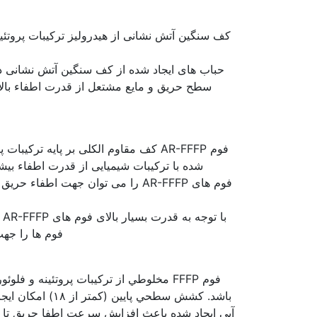
کف سنگین آتش نشانی از هیدرولیز ترکیبات پروتئین
حباب های ایجاد شده از کف سنگین آتش نشانی دار
سطح حریق و مایع مشتعل از قدرت اطفاء بالا
شده با ترکیبات شیمیایی از قدرت اطفاء بی
فوم های AR-FFFP را می توان جهت اطف
ب
فوم ها را جه
فوم FFFP مخلوطي از تركيبات پروتئينه و 
باشد. كشش سطحي پ
آبي ايجاد شده باعث افزايش سرعت اطفا حريق تا چ