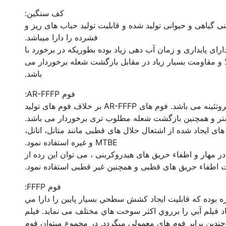
کف سنگین:
ی گیاهی و حیوانی تولید شده و قابلیت تولید حباب های ریز و
فشرده را دارا میباشد.
ای پایداری و زمان آب دهی زیاد بوده بطوریکه در برخورد با
 و مقاومت بسیار زیاد در مقابل بازگشت شعله برخوردار می
باشد.
فوم AR-FFFP:
فوم AR-FFFP کف مقاوم الکلی بر پایه ترکیبات پروتئینه می باشد. فوم های AR-FFFP بر خلاف فوم های تولید
شتر و همچنین بازگشت شعله مطلوب تری برخوردار می باشد.
اء حریق های ایجاد شده از اشتعال حلال های قطبی مانند متانل، اتانل،
MTBE و غیره استفاده نمود.
ا توجه به قدرت بسیار بالای فوم های AR-FFFP در مهار و اطفاء حریق های هیدروکربنی ، می توان این رده از
ت اطفاء حریق های قطبی و همچنین غیر قطبی استفاده نمود.
فوم FFFP:
فلوئوره بوده كه قابليت ايجاد كشش سطحي بسيار پايين را دارا مي
ايين (كمتر از ١٨) امكان ايجاد فيلم آبي را برروي اكثر سوخت هاي مختلف می نماید. فيلم
ندين برابر فوم هاي معمولي ميگردد. در مجموع ميتوان فوم