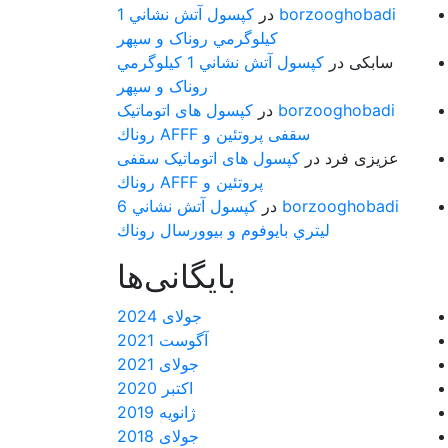
borzooghobadi
در
كپسول آتش نشاني 1
كيلوگرمي روناک و سپهر
سابکی
در
كپسول آتش نشاني 1 كيلوگرمي
روناک و سپهر
borzooghobadi
در
کپسول های اتوماتیک
سقفی پروتئین و AFFF روناك
عزیزی فرد
در
کپسول های اتوماتیک سقفی
پروتئین و AFFF روناك
borzooghobadi
در
كپسول آتش نشاني 6
ليتري بایوفوم و بیوورسال روناك
بایگانی‌ها
جولای 2024
آگوست 2021
جولای 2021
اکتبر 2020
ژانویه 2019
جولای 2018