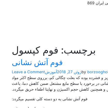
ایران 869
برچسب:
فوم کپسول
فوم آتش نشانی
on
borzoogho
by
ژوئن 27, 2018
آموزش
Leave a Comment
فوم
ز و فشرده بوده که بعلت چگالی کم، برروی سطح اکثر مواد
آتش
انی در برخورد با سطح مایع مشتعل ضمن کاهش دما، باعث
نشانی
همچنین کاهش حجم اکسیژن و نهایتا اطفاء حریق میگردد.
فوم آتش نشانی به دو دسته کلی تقسیم میگردد: