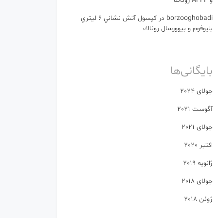
و AFFF روناك
borzooghobadi
در
كپسول آتش نشاني 6 ليتري
بایوفوم و بیوورسال روناك
بایگانی‌ها
جولای 2024
آگوست 2021
جولای 2021
اکتبر 2020
ژانویه 2019
جولای 2018
ژوئن 2018