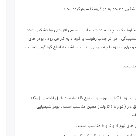
های
خاموش
کیل دهنده به دو گروه تقسیم کرده اند :
کننده
از مخلوط یک یا چند ماده شیمیایی و بعضی افزودنی ها تشکیل شده
یدگی ، در اثر جذب رطوبت یا گرما ، به کار می رود . پودر های
و برای مبارزه با چه حریقی مناسب باشد به انواع گوناگونی تقسیم
پودر بی کربنات سدیم ( جوش شیرین ) : این پودر برای مبارزه با آتش سوزی های نوع B ( مایعات قابل اشتعال ) وC (
گازهای قابل اشتعال ) و همچنین تجهیزات الکتریکی برق دار ( نوع E ) تا ولتاژ معین مناسب است . پودر شیمیایی
E مناسب است .