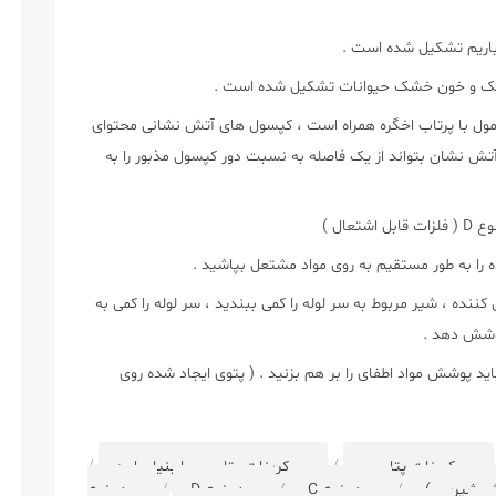
 آنجایی که آتش سوزی نوع D به طور معمول با پرتاب اخگره همراه است ، کپسول های آتش نشانی محتوای
تش نشان بتواند از یک فاصله به نسبت دور کپسول مذبور را به
ال )
کننده ، شیر مربوط به سر لوله را کمی ببندید ، سر لوله را کمی به
وشش دهد .
اید پوشش مواد اطفای را بر هم بزنید . ( پتوی ایجاد شده روی
بی کربنات پتاسیم
/
بی کربنات پتاسیم با بنیان اوره
/
ش شیرین )
/
پودر نوع C
/
پودر نوع D
/
پودر نوع