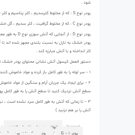
شود .
پودر نوع S : که از مخلوط کلرسدیم ، کلر پتاسیم و کلر باریم تشکیل شده است .
پودر نوع C : که از مخلوط گرافیت ، کلر سدیم ، گل خشک و خون خشک حیوانات تشکیل شده است .
پودر نوع D : از
پودر خشک به نازل به نسبت بلندی مجهز شده اند تا آ
کار انداخته و با آتش مبارزه کند .
دستور العمل کپسول آتش نشانی محتوای پودر خشک نوع D ( فلزات قابل اشتع
1 – سر لوله را به طور کامل باز کرده و مواد خاموش کننده را به طور مستقیم به روی مواد مشتعل بپاشید .
2 – برای ایجاد یک جریان آرام و سنگین از مواد خاموش 
سطح آتش نزدیک کنید تا سطح آتش را به طور کامل پ
3 – تا زمانی که آتش به طور کامل سرد نشده است ، نب
آتش را بر هم نزنید )
Tagged :
انواع پودر های خاموش کننده
/
پودر G – 1
/
پودر بی کربنات سدیم ( جو