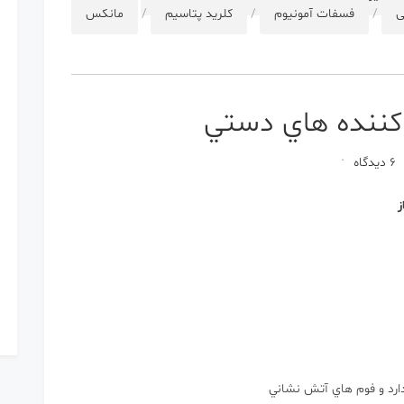
ی
/
فسفات آمونیوم
/
کلرید پتاسیم
/
مانکس
ننده هاي دستي
برای
6 دیدگاه
مشخصات
فني
ز
خاموش
كننده
هاي
دستي