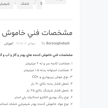
S
/
خشک
/
شیمیای
مشخصات فني خاموش ك
Borzooghobadi
By
جولای 2, 2018
آموزش
مشخصات فني خاموش كننده هاي پودر و گاز و آب و گا
1. ضخامت كاسه سر و ته 2 ميليمتر
2. ضخامت استوانه بدنه 1.5 ميليمتر
3. نوع جوش زيرپودري و CO2
4. تحمل فشار بدنه بالاي 70 بار
5. تحمل فشار شيلنگ بالاي 25 بار
6. نوع رنگ پودري الكترو استاتيك پلي استر
7. نوع مواد خاموش كننده پودر شيميايي خشك استاندارد و فوم هاي آتش نشاني