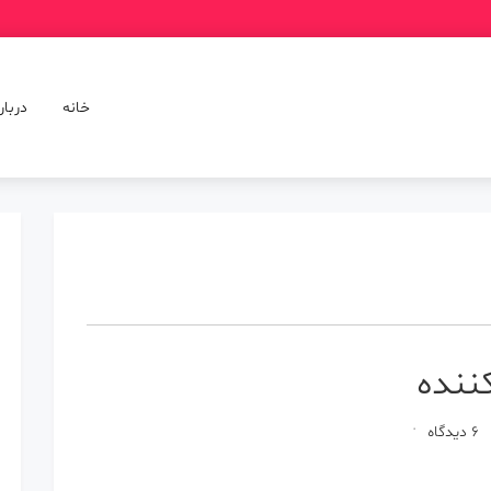
خانه
دربار
ننده
برای
6 دیدگاه
انواع
پودر