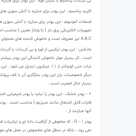
بی کربنات پتاسیم با بنیان اوره : این پودر برای مبارزه با آتش سوزی ه
کلرید پتاسیم : این پودر برای مبارزه با آتش سوزی های نوع B و C و E مناسب
تجهیزات الکتریکی برق دار ( تا ولتاژ معین ) مناسب است
A.B.C نیز معروف است و خاموش کننده های محتوای آن به طور معمول با درج حروف A.B.C نشانه گذاری می شوند .
مانکس : این پودر ترکیبی از اوره و بی کربنات یا کربنا
است . اثر بسیار موثر خاموش کنندگی این پودر بیشتر 
ذرات حتی کوچکتر از 1./. میکرون تبدیل
دیگر خصوصیات بارز این پودر سازگاری آن با کف پروتئین
بسیار حائز اهمیت است .
فلزات قابل اشتعال مانند منیزیم ) مناسب است . پودر 
آنها عبارتند از :
پودر G – 1 : که مخلوطی از گرافیت دانه ای و تر
نمی رود ، بلکه در سطل های مخصوص در محل های مورد 