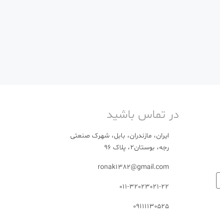
در تماس باشید
ایران، مازندران، بابل، شهرک صنعتی
رجه، بوستان2، پلاک 96
ronak1382@gmail.com
011-32023021-22
09111130525