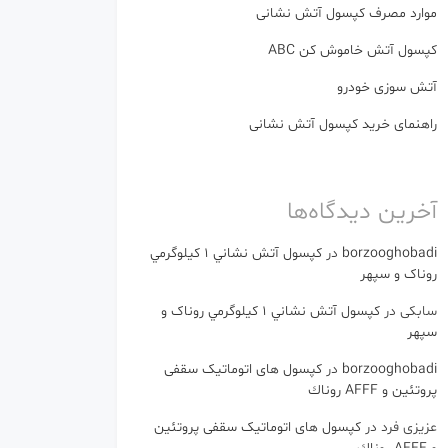
موارد مصرف کپسول آتش نشانی
کپسول آتش خاموش کن ABC
آتش سوزی خودرو
راهنمای خرید کپسول آتش نشانی
آخرین دیدگاه‌ها
borzooghobadi
در
كپسول آتش نشاني 1 كيلوگرمي
روناک و سپهر
سابکی
در
كپسول آتش نشاني 1 كيلوگرمي روناک و
سپهر
borzooghobadi
در
کپسول های اتوماتیک سقفی
پروتئین و AFFF روناك
عزیزی فرد
در
کپسول های اتوماتیک سقفی پروتئین