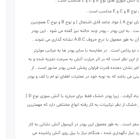
ای نوع B و C و E مناسب است .
 است .
فسفات آمونیوم : این پودر برای مبارزه با آتش سوزی های نوع A ( مواد جامد قابل اشتعال ) و نوع B و نوع C همچنین
 . به این پودر ، پودر چند حالته نیز گفته می شود . این پودر
ت دو پتاس است . در مقایسه با سایر پودر ها به مراتب موثرتر
از این نظر است که در اثر حرارت آتش به سرعت تجزیه شده و به
 می شود . این امر نشان دهنده قدرت فراوان پخش شدن پودر مذبور است . از
ی می باشد که به نوبه خود در عملیات اطفای تو ام با کف و پودر
2 – پودر خشک : این پودر را نباید با پودر شیمیایی اشتباه گرفت . زیرا پودر خشک فقط برای مبارزه با آتش سوزی نوع D (
خشک از نظر ترکیبات به کار رفته انواع مختلفی دارد که مهمترین
کیبات فسفر است . به طور معمول این پودر در کپسول آتش نشانی به کار
نیاز نگهداری شده ، هنگام نیاز با بیل روی آتش پاشیده می