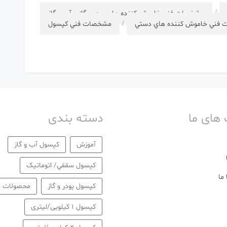
/
مشخصات فني خاموش كننده هاي پودر و گاز و آب و گاز
فني خاموش كننده هاي دستي
/
مشخصات فني كپسول
 های ما
دسته بندی
آموزش
كپسول آب و گاز
كپسول سقفي/ اتوماتیک
ما
كپسول پودر و گاز
محصولات
کپسول 1 کیلویی/لیتری