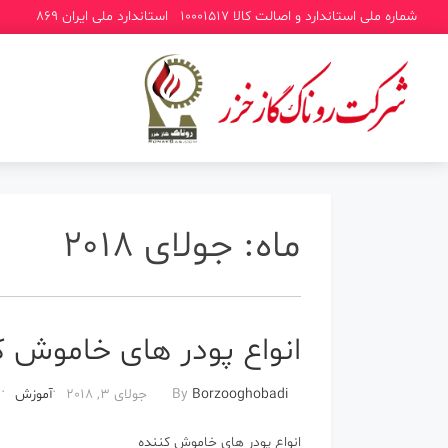
شماره ملی استاندارد و اصالت کالا 10001517
استاندارد ملی ایران 869
ماه:
جولای 2018
انواع پودر های خاموش ک
Borzooghobadi
By
جولای 3, 2018
آموزش
انواع پودر های خاموش کننده