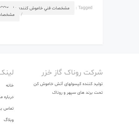
Tagged :
مشخصات فني خاموش كننده هاي CO2
/
مشخصات 
شرکت روناک گاز خزر
لینک
تولید کننده کپسولهای آتش خاموش کن
خانه
تحت برند های سپهر و روناک
درباره ما
تماس با 
وبلاگ