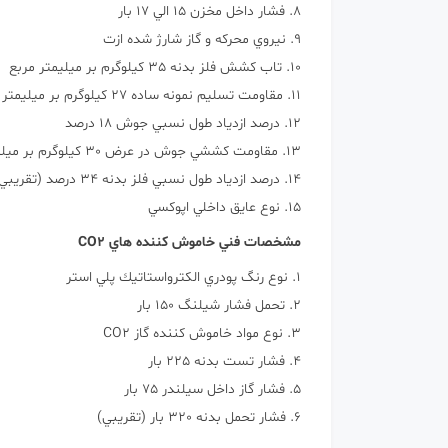
8. فشار داخل مخزن 15 الي 17 بار
9. نيروي محركه و گاز شارژ شده ازت
10. تاب كشش فلز بدنه 35 كيلوگرم بر ميليمتر مربع
11. مقاومت تسليم نمونه ساده 27 كيلوگرم بر ميليمتر مربع
12. درصد ازدياد طول نسبي جوش 18 درصد
13. مقاومت كششي جوش در عرض 30 كيلوگرم بر ميليمتر مربع (تقريبي)
14. درصد ازدياد طول نسبي فلز بدنه 34 درصد (تقريبي)
15. نوع عايق داخلي اپوكسي
مشخصات فني خاموش كننده هاي CO2
1. نوع رنگ پودري الكترواستاتيك پلي استر
2. تحمل فشار شيلنگ 150 بار
3. نوع مواد خاموش كننده گاز CO2
4. فشار تست بدنه 225 بار
5. فشار گاز داخل سيلندر 75 بار
6. فشار تحمل بدنه 320 بار (تقريبي)