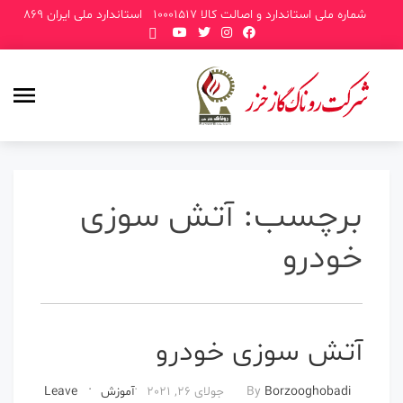
p
شماره ملی استاندارد و اصالت کالا 10001517
استاندارد ملی ایران 869
o
t
برچسب:
آتش سوزی
خودرو
آتش سوزی خودرو
Borzooghobadi
By
جولای 26, 2021
آموزش
Leave