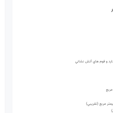
مشخصات
فني
ز
خاموش
كننده
هاي
دستي