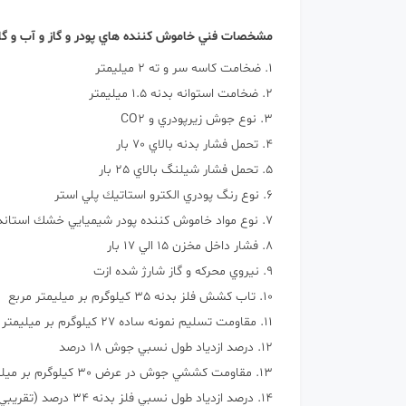
مشخصات فني خاموش كننده هاي پودر و گاز و آب و گا
1. ضخامت كاسه سر و ته 2 ميليمتر
2. ضخامت استوانه بدنه 1.5 ميليمتر
3. نوع جوش زيرپودري و CO2
4. تحمل فشار بدنه بالاي 70 بار
5. تحمل فشار شيلنگ بالاي 25 بار
6. نوع رنگ پودري الكترو استاتيك پلي استر
7. نوع مواد خاموش كننده پودر شيميايي خشك استاندارد و فوم هاي آتش نشاني
8. فشار داخل مخزن 15 الي 17 بار
9. نيروي محركه و گاز شارژ شده ازت
10. تاب كشش فلز بدنه 35 كيلوگرم بر ميليمتر مربع
11. مقاومت تسليم نمونه ساده 27 كيلوگرم بر ميليمتر مربع
12. درصد ازدياد طول نسبي جوش 18 درصد
13. مقاومت كششي جوش در عرض 30 كيلوگرم بر ميليمتر مربع (تقريبي)
14. درصد ازدياد طول نسبي فلز بدنه 34 درصد (تقريبي)