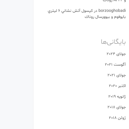
و AFFF روناك
borzooghobadi
در
كپسول آتش نشاني 6 ليتري
بایوفوم و بیوورسال روناك
بایگانی‌ها
جولای 2024
آگوست 2021
جولای 2021
اکتبر 2020
ژانویه 2019
جولای 2018
ژوئن 2018