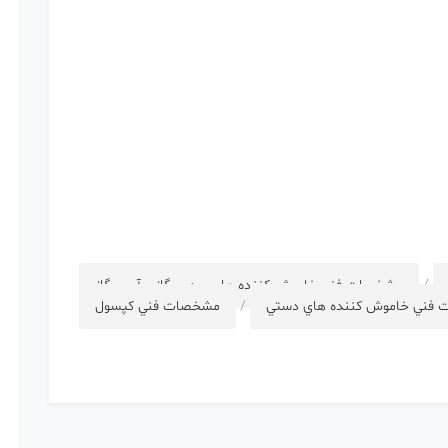
/
مشخصات فني خاموش كننده هاي پودر و گاز و آب و گاز
فني خاموش كننده هاي دستي
/
مشخصات فني كپسول