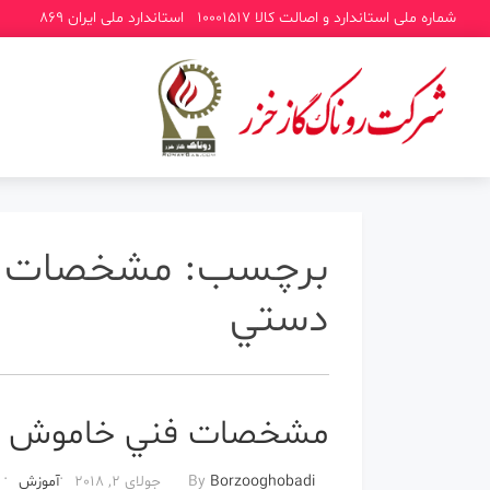
شماره ملی استاندارد و اصالت کالا 10001517
استاندارد ملی ایران 869
برچسب:
مشخصات ف
دستي
مشخصات فني خاموش ك
Borzooghobadi
By
جولای 2, 2018
آموزش