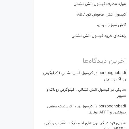
موارد مصرف کپسول آتش نشانی
کپسول آتش خاموش کن ABC
آتش سوزی خودرو
راهنمای خرید کپسول آتش نشانی
آخرین دیدگاه‌ها
borzooghobadi
در
كپسول آتش نشاني 1 كيلوگرمي
روناک و سپهر
سابکی
در
كپسول آتش نشاني 1 كيلوگرمي روناک و
سپهر
borzooghobadi
در
کپسول های اتوماتیک سقفی
پروتئین و AFFF روناك
عزیزی فرد
در
کپسول های اتوماتیک سقفی پروتئین