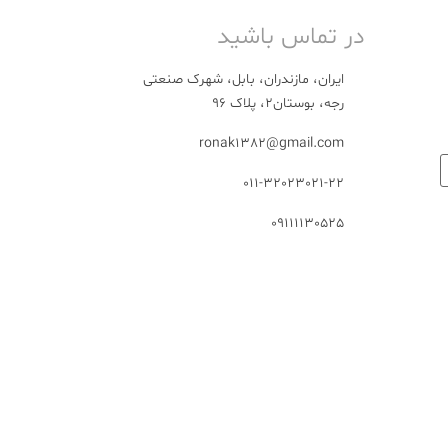
در تماس باشید
ایران، مازندران، بابل، شهرک صنعتی
رجه، بوستان2، پلاک 96
ronak1382@gmail.com
011-32023021-22
09111130525