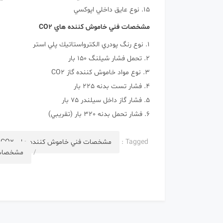
15. نوع عايق داخلي اپوكسي
مشخصات فني خاموش كننده هاي CO2
1. نوع رنگ پودري الكترواستاتيك پلي استر
2. تحمل فشار شيلنگ 150 بار
3. نوع مواد خاموش كننده گاز CO2
4. فشار تست بدنه 225 بار
5. فشار گاز داخل سيلندر 75 بار
6. فشار تحمل بدنه 320 بار (تقريبي)
Tagged :
مشخصات فني خاموش كننده هاي CO2
/
مشخصات 