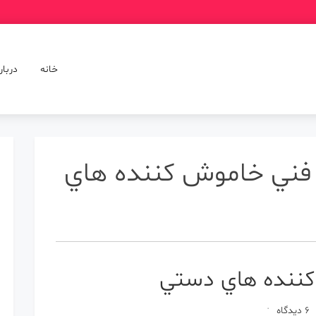
خانه
دربار
ني خاموش كننده هاي
ننده هاي دستي
برای
6 دیدگاه